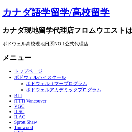
カナダ語学留学/高校留学
カナダ現地留学代理店フロムウエスト
ボドウェル高校現地日系NO.1公式代理店
メニュー
コ
トップページ
ン
ボドウェルハイスクール
テ
ボドウェルサマープログラム
ン
ボドウェルアカデミックプログラム
ツ
BLI
iTTTi Vancouver
へ
VGC
ス
ILSC
キ
ILAC
ッ
Sprott Shaw
プ
Tamwood